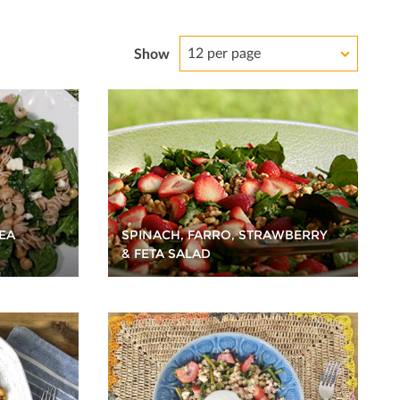
12 per page
Show
EA
SPINACH, FARRO, STRAWBERRY
& FETA SALAD